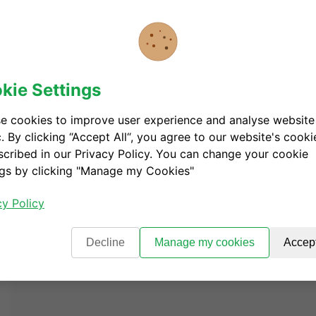
知识产权红利计划
，此外，我们将通过专门机
我们奖励员工在知识产权方面
。
予过程中为其提供支持。
kie Settings
e cookies to improve user experience and analyse website
c. By clicking “Accept All“, you agree to our website's cooki
scribed in our Privacy Policy. You can change your cookie
ngs by clicking "Manage my Cookies"
cy Policy
Decline
Manage my cookies
Accept