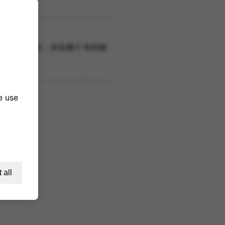
的创造性工作，并在整个专利授
e use
 all