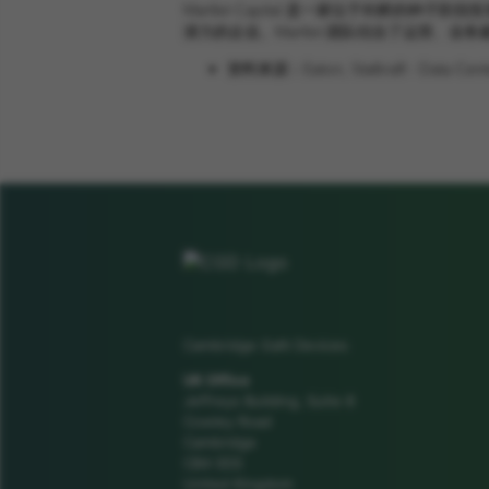
Martlet Capital 是一家位于剑
潜力的企业。Martlet 团队结合了运营
资料来源：Eaton, Statkraft - Data Cente
Cambridge GaN Devices
UK Office
Jeffreys Building, Suite 8
Cowley Road
Cambridge
CB4 0DS
United Kingdom