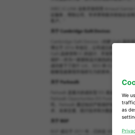
IMEC.IC-LINK 业务开发经理 Arnaud G
证服务，帮助公司、学术界和新兴初创企业将其芯片型
客户。”
关于 Cambridge GaN Devices
Cambridge GaN Devices（剑桥 GaN
博士于 2016 年创立，公司成立的初衷是
GaN 晶体管和 IC 的设计、开发和商业
保护——作为一家拥有远大抱负的公司，CGD 
成功拿下了四个 iUK、BEIS 和 EU (
能够迅速展现市场牵引力的资本。
Coo
关于 Parkwalk
Parkwalk 是最大的成长型 EIS 基
We us
Parkwalk Opportunities EIS
traffi
司。Parkwalk 通过知识产权保护创新
as de
术、未来交通、医疗技术和大数据等众多领域
setti
关于 BGF
Priva
BGF 成立于 2011 年，已向近 400 