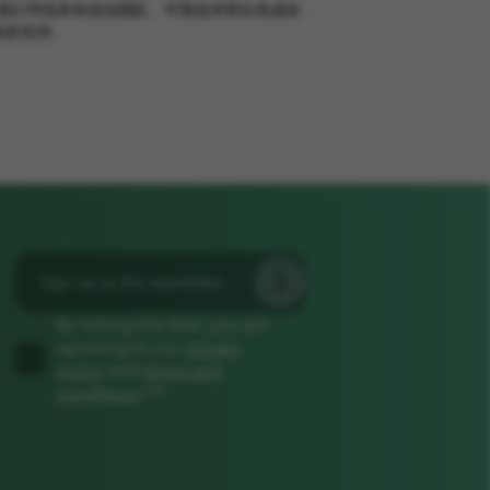
资本。我们寻找具有创业团队、可靠技术和出色成长
际的支持。
By ticking this box, you are
agreeing to our
privacy
policy
and
terms and
*
conditions
.*