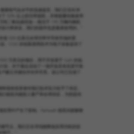
标迈进。随着电气化水平的迅速提高，我们正在向净
了 50% 以上的功率损耗，并将能量转换效率
万吨二氧化碳排放——相当于 190 万辆内燃机
。对设计师来说，我们的器件也是最易使用的。”
价值 500 亿美元全球功率半导体市场的需
行业。CGD 的创新易用技术为电子设备提供了
0 万美元的项目，用于开发基于 GaN 的低
 供应链计划，并于最近启动了一项开发具有高度可靠
案相关客户建立关键合作伙伴关系。该公司已完成了
可，新增和现有投资者对我们技术实力给予了肯定。
。我们很高兴能投入量产和全球供应，为您提供
各项应用中产生了影响。Parkwalk 很高兴能够继
处于一个关键节点，我们正在寻找能降低应用功耗的技
好例子。”