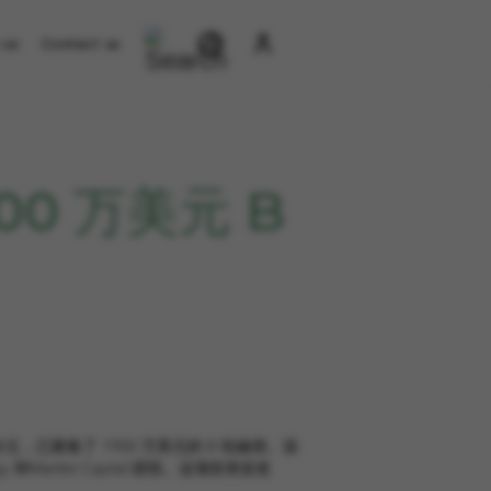
 us
Contact us
900 万美元 B
中分立，已募集了 1900 万美元的 B 轮融资。该
nology 和Martlet Capital 跟投。这项投资促使