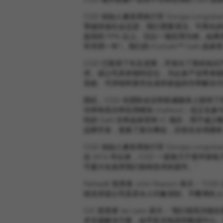
CGD 创始人兼首席执行官 Giorgia L
零碳排放社会迈进，我们需要清洁、可再生的电
提高到 99% 以上。仅以一项应用为例，如果所
车停用一年*。我们的 ICeGaN™ GaN
CGD 已取得了长足进展，开发出了新的知识产
求。该公司具有独特定位，为众多产业带来颠覆
高效、可持续和更符合成本效益的功率解决方
因此，CGD 在国际会议和权威媒体上获得了巨
功率和高功率应用模块 (GaNext)；也正在
性的 GaN 功率晶体管和 IC 项目，用于减
品牌开发，更换了新办事处，目前在全球拥有 
CGD 创始人兼首席执行官 Giorgia L
自 2016 年以来，CGD 一直致力于更
可最大化发挥我们独有技术的器件。”
Parkwalk 投资者 John Pearson
续支持该公司及其令人印象深刻、不断增长人才
CIC 投资者 Ian Lane 表示：“我们很
术支援解决方案，如手机充电器和数据中心。